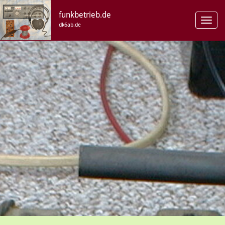
funkbetrieb.de
Toggl
dk6ab.de
navig