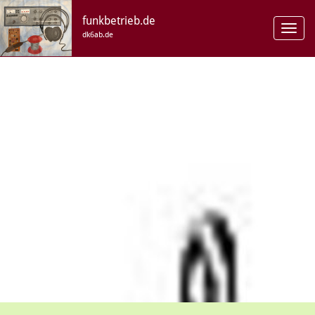
funkbetrieb.de
Toggl
dk6ab.de
navig