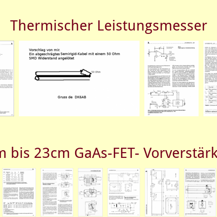
Thermischer Leistungsmesser
 bis 23cm GaAs-FET- Vorverstär