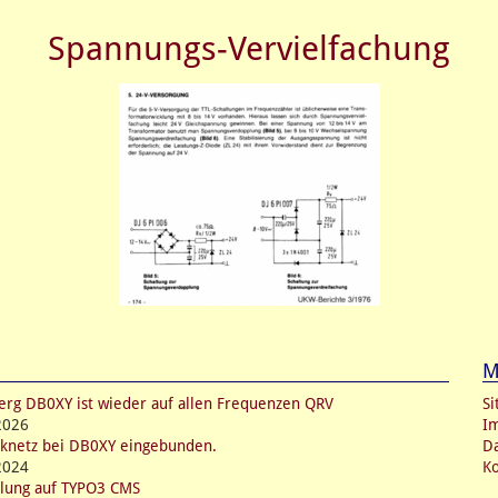
Spannungs-Vervielfachung
M
erg DB0XY ist wieder auf allen Frequenzen QRV
S
2026
I
knetz bei DB0XY eingebunden.
Da
2024
Ko
lung auf TYPO3 CMS