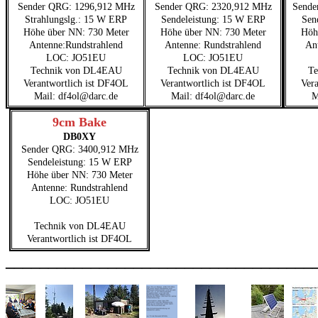
Sender QRG: 1296,912 MHz
Sender QRG: 2320,912 MHz
Sende
Strahlungslg.: 15 W ERP
Sendeleistung: 15 W ERP
Sen
Höhe über NN: 730 Meter
Höhe über NN: 730 Meter
Höh
Antenne:Rundstrahlend
Antenne: Rundstrahlend
An
LOC: JO51EU
LOC: JO51EU
Technik von DL4EAU
Technik von DL4EAU
Te
Verantwortlich ist DF4OL
Verantwortlich ist DF4OL
Ver
Mail: df4ol@darc.de
Mail: df4ol@darc.de
M
9cm Bake
DB0XY
Sender QRG: 3400,912 MHz
Sendeleistung: 15 W ERP
Höhe über NN: 730 Meter
Antenne: Rundstrahlend
LOC: JO51EU
Technik von DL4EAU
Verantwortlich ist DF4OL
____________________________________