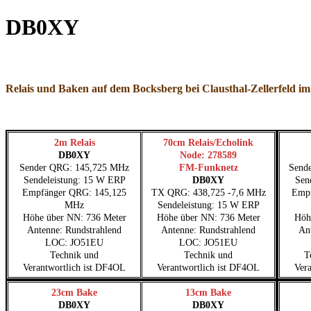
DB0XY
Relais und Baken auf dem Bocksberg bei Clausthal-Zellerfeld i
2m Relais
70cm Relais/Echolink
DB0XY
Node: 278589
Sender QRG: 145,725 MHz
FM-Funknetz
Send
Sendeleistung: 15 W ERP
DB0XY
Sen
Empfänger QRG: 145,125
TX QRG: 438,725 -7,6 MHz
Empf
MHz
Sendeleistung: 15 W ERP
Höhe über NN: 736 Meter
Höhe über NN: 736 Meter
Höh
Antenne: Rundstrahlend
Antenne: Rundstrahlend
An
LOC: JO51EU
LOC: JO51EU
Technik und
Technik und
T
Verantwortlich ist DF4OL
Verantwortlich ist DF4OL
Ver
23cm Bake
13cm Bake
DB0XY
DB0XY