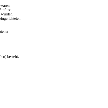
 waren.
Einfluss.
t wurden.
eingerichteten
otener
ten) besteht,